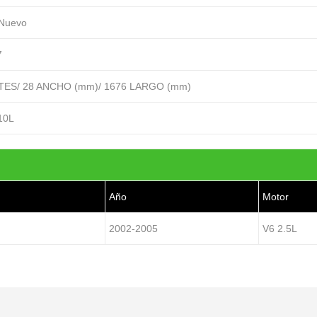
 Nuevo
7
TES/ 28 ANCHO (mm)/ 1676 LARGO (mm)
10L
Año
Motor
2002-2005
V6 2.5L