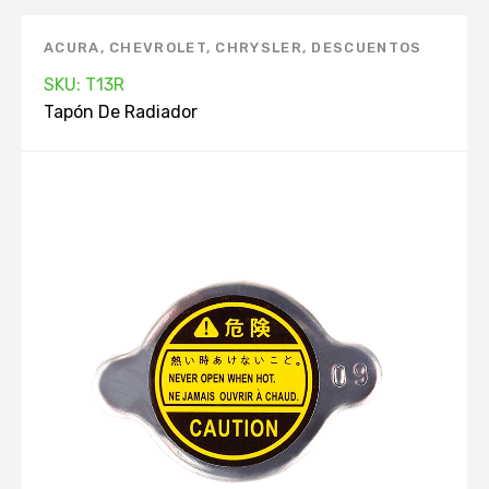
ACURA
,
CHEVROLET
,
CHRYSLER
,
DESCUENTOS
KEEP ON GREEN
,
DODGE
,
FORD
,
GEO
,
HONDA
,
SKU: T13R
HYUNDAI
,
INFINITI
,
MANTENIMIENTO
Tapón De Radiador
AUTOMOVIL. APP
,
MARCAS
,
MAZDA
,
MERCURY
,
MITSUBISHI
,
NISSAN
,
PRODUCTOS TOP. APP
,
RADIADOR
,
RENAULT
,
SIN STOCK
,
TAPÓN DE
RADIADOR
,
TOYOTA