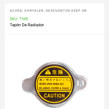
ACURA
,
CHRYSLER
,
DESCUENTOS KEEP ON
GREEN
,
DODGE
,
FORD
,
HONDA
,
HYUNDAI
,
SKU: T16R
INFINITI
,
ISUZU
,
KIA
,
MANTENIMIENTO
Tapón De Radiador
AUTOMOVIL. APP
,
MARCAS
,
MAZDA
,
MERCURY
,
MITSUBISHI
,
NISSAN
,
PRODUCTOS TOP. APP
,
RADIADOR
,
SUBARU
,
SUZUKI
,
TAPÓN DE
RADIADOR
,
TOYOTA