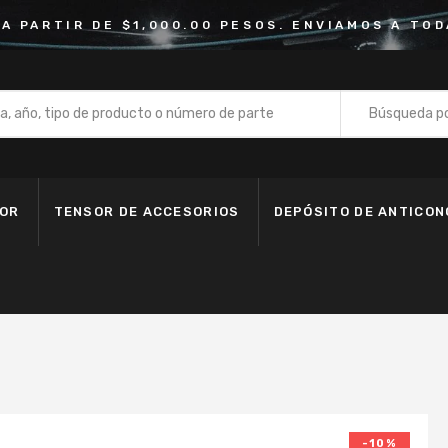
 A PARTIR DE $1,000.00 PESOS. ENVIAMOS A TOD
Búsqueda po
Bomba de
Depósito 
DOR
TENSOR DE ACCESORIOS
DEPÓSITO DE ANTICO
Fan Clutc
Kit de Ba
Kit de Ban
Kit de Cad
Manguera
Motoventi
Polea de 
-10%