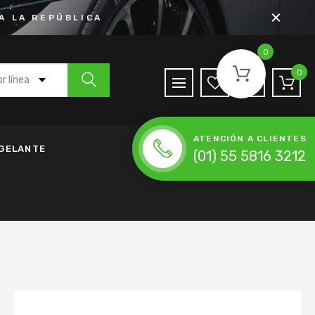
A LA REPÚBLICA
0
0
r línea
 Agua
ATENCIÓN A CLIENTES
de Anticongelante
NGELANTE
(01) 55 5816 3212
h
nda de Accesorios
da de Distribución
ena de Distribución
 Moldeada
lador
Accesorios