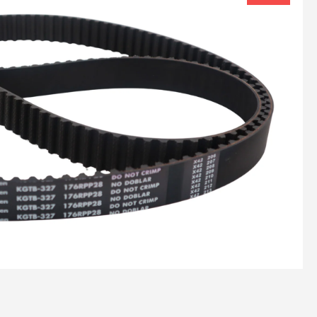
Polea de D
Radiador
Tapón de 
Tapón de 
Tensor de
Tensor Hid
Distribuci
Termosta
Toma de 
Tubo de E