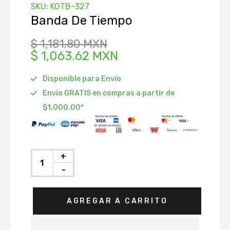
SKU:
KGTB-327
istribución
Banda De Tiempo
Depósito
$ 1,181.80 MXN
$ 1,063.62 MXN
Radiador
 Accesorios
Disponible para Envío
ráulico de
Envío GRATIS en compras a partir de
ón
$1,000.00*
to
Agua
nfriamiento
+
-
AGREGAR A CARRITO