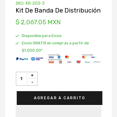
SKU:
KR-203-3
istribución
Kit De Banda De Distribución
Depósito
$ 2,067.05 MXN
Radiador
Disponible para Envío
 Accesorios
Envío GRATIS en compras a partir de
ráulico de
$1,000.00*
ón
to
Agua
+
nfriamiento
-
AGREGAR A CARRITO