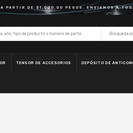
 A PARTIR DE $1,000.00 PESOS. ENVIAMOS A TOD
Búsqueda po
Bomba de
Depósito 
DOR
TENSOR DE ACCESORIOS
DEPÓSITO DE ANTICO
Fan Clutc
Kit de Ba
Kit de Ban
Kit de Cad
Manguera
Motoventi
Polea de 