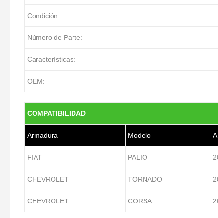
Condición:
Número de Parte:
Características:
OEM:
COMPATIBILIDAD
Armadura
Modelo
A
FIAT
PALIO
2
CHEVROLET
TORNADO
2
CHEVROLET
CORSA
2