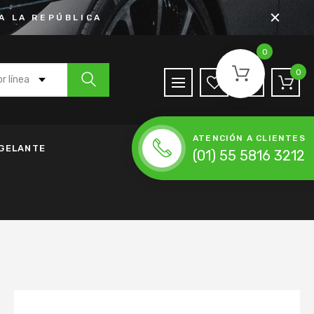
A LA REPÚBLICA
0
0
r línea
 Agua
ATENCIÓN A CLIENTES
de Anticongelante
NGELANTE
(01) 55 5816 3212
h
nda de Accesorios
da de Distribución
ena de Distribución
 Moldeada
lador
Accesorios