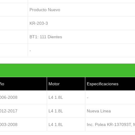
Producto Nuevo
KR-203-3
BT1: 111 Dientes
-
ño
Motor
Especificaciones
006-2008
L4 1.8L
-
012-2017
L4 1.8L
Nueva Linea
003-2008
L4 1.8L
Inc. Polea KR-137093T, 