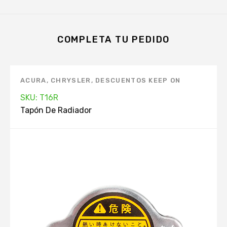
COMPLETA TU PEDIDO
ACURA
,
CHRYSLER
,
DESCUENTOS KEEP ON
GREEN
,
DODGE
,
FORD
,
HONDA
,
HYUNDAI
,
SKU: T16R
INFINITI
,
ISUZU
,
KIA
,
MANTENIMIENTO
Tapón De Radiador
AUTOMOVIL. APP
,
MARCAS
,
MAZDA
,
MERCURY
,
MITSUBISHI
,
NISSAN
,
PRODUCTOS TOP. APP
,
RADIADOR
,
SUBARU
,
SUZUKI
,
TAPÓN DE
RADIADOR
,
TOYOTA