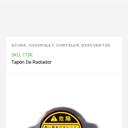
ACURA
,
CHEVROLET
,
CHRYSLER
,
DESCUENTOS
KEEP ON GREEN
,
DODGE
,
FORD
,
GEO
,
HONDA
,
SKU: T13R
HYUNDAI
,
INFINITI
,
MANTENIMIENTO
Tapón De Radiador
AUTOMOVIL. APP
,
MARCAS
,
MAZDA
,
MERCURY
,
MITSUBISHI
,
NISSAN
,
PRODUCTOS TOP. APP
,
RADIADOR
,
RENAULT
,
SIN STOCK
,
TAPÓN DE
RADIADOR
,
TOYOTA