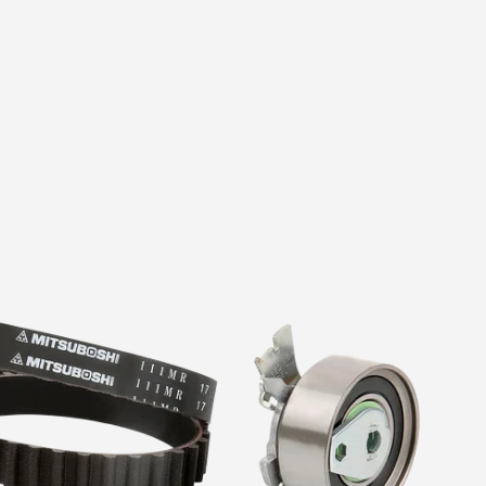
Polea de D
Radiador
Tapón de 
Tapón de 
Tensor de
Tensor Hid
Distribuci
Termosta
Toma de 
Tubo de E