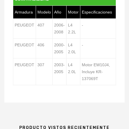
Armadura
Modelo
Año
Motor
Especificaciones
PEUGEOT
407
2006-
L4
-
2008
2.2L
PEUGEOT
406
2000-
L4
-
2005
2.0L
PEUGEOT
307
2003-
L4
Motor EW10J4,
2005
2.0L
Incluye KR-
137069T
PRODUCTO VISTOS RECIENTEMENTE