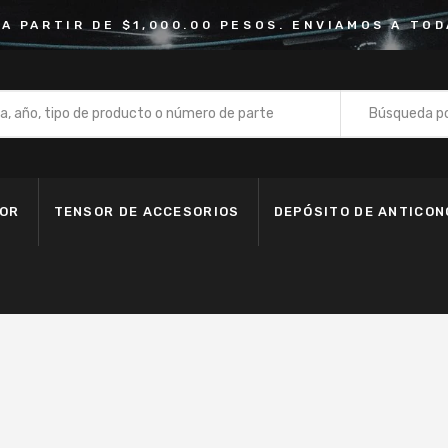
 A PARTIR DE $1,000.00 PESOS. ENVIAMOS A TOD
Búsqueda po
Bomba de
Depósito 
DOR
TENSOR DE ACCESORIOS
DEPÓSITO DE ANTICO
Fan Clutc
Kit de Ba
Kit de Ban
Kit de Cad
Manguera
Motoventi
Polea de 