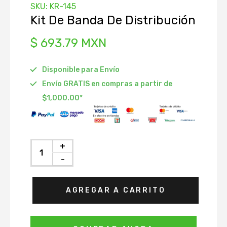
SKU:
KR-145
istribución
Kit De Banda De Distribución
Depósito
$ 693.79 MXN
Radiador
Disponible para Envío
 Accesorios
Envío GRATIS en compras a partir de
ráulico de
$1,000.00*
ón
to
Agua
+
nfriamiento
-
AGREGAR A CARRITO