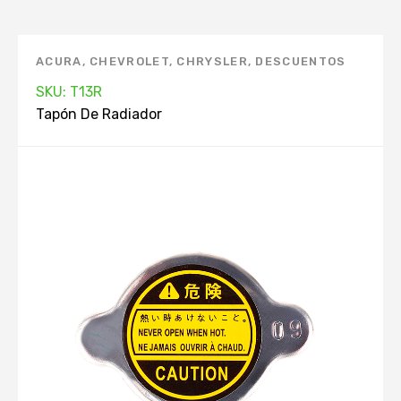
ACURA
,
CHEVROLET
,
CHRYSLER
,
DESCUENTOS
KEEP ON GREEN
,
DODGE
,
FORD
,
GEO
,
HONDA
,
SKU: T13R
HYUNDAI
,
INFINITI
,
MANTENIMIENTO
Tapón De Radiador
AUTOMOVIL. APP
,
MARCAS
,
MAZDA
,
MERCURY
,
MITSUBISHI
,
NISSAN
,
PRODUCTOS TOP. APP
,
RADIADOR
,
RENAULT
,
SIN STOCK
,
TAPÓN DE
RADIADOR
,
TOYOTA