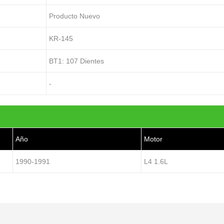
Producto Nuevo
KR-145
BT1: 107 Dientes
-
Año
Motor
1990-1991
L4 1.6L