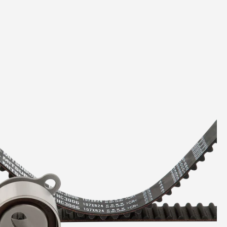
Polea de D
Radiador
Tapón de 
Tapón de 
Tensor de
Tensor Hid
Distribuci
Termosta
Toma de 
Tubo de E