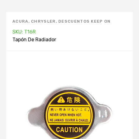
ACURA
,
CHRYSLER
,
DESCUENTOS KEEP ON
GREEN
,
DODGE
,
FORD
,
HONDA
,
HYUNDAI
,
SKU: T16R
INFINITI
,
ISUZU
,
KIA
,
MANTENIMIENTO
Tapón De Radiador
AUTOMOVIL. APP
,
MARCAS
,
MAZDA
,
MERCURY
,
MITSUBISHI
,
NISSAN
,
PRODUCTOS TOP. APP
,
RADIADOR
,
SUBARU
,
SUZUKI
,
TAPÓN DE
RADIADOR
,
TOYOTA