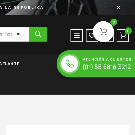
A LA REPÚBLICA
0
0
r línea
 Agua
ATENCIÓN A CLIENTES
de Anticongelante
NGELANTE
(01) 55 5816 3212
h
nda de Accesorios
da de Distribución
ena de Distribución
 Moldeada
lador
Accesorios