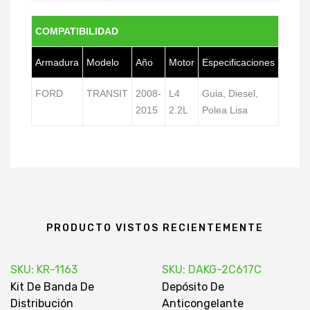
COMPATIBILIDAD
Armadura
Modelo
Año
Motor
Especificaciones
FORD
TRANSIT
2008-
L4
Guia, Diesel,
2015
2.2L
Polea Lisa
PRODUCTO VISTOS RECIENTEMENTE
SKU: KR-1163
SKU: DAKG-2C617C
Kit De Banda De
Depósito De
Distribución
Anticongelante