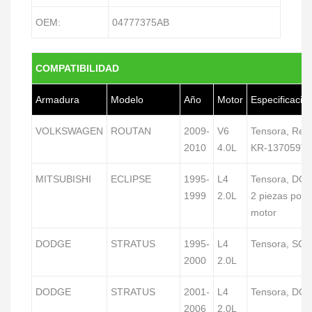
OEM:
04777375AB
COMPATIBILIDAD
Armadura
Modelo
Año
Motor
Especificacio
VOLKSWAGEN
ROUTAN
2009-
V6
Tensora, Rep
2010
4.0L
KR-137059T
MITSUBISHI
ECLIPSE
1995-
L4
Tensora, DO
1999
2.0L
2 piezas por
motor
DODGE
STRATUS
1995-
L4
Tensora, SO
2000
2.0L
DODGE
STRATUS
2001-
L4
Tensora, DO
2006
2.0L