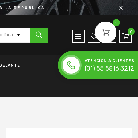
A LA REPÚBLICA
0
0
r línea
 Agua
ATENCIÓN A CLIENTES
de Anticongelante
NGELANTE
(01) 55 5816 3212
h
nda de Accesorios
da de Distribución
ena de Distribución
 Moldeada
lador
Accesorios