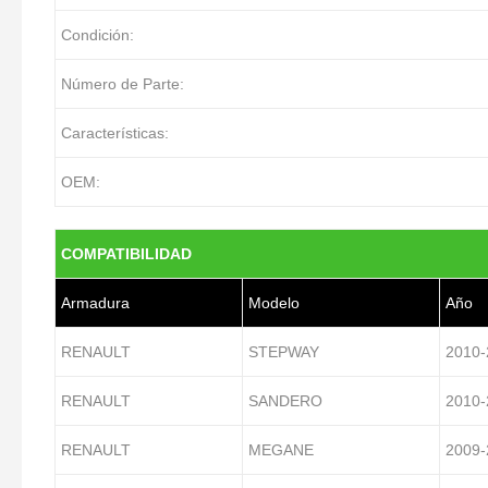
Condición:
Número de Parte:
Características:
OEM:
COMPATIBILIDAD
Armadura
Modelo
Año
RENAULT
STEPWAY
2010-
RENAULT
SANDERO
2010-
RENAULT
MEGANE
2009-