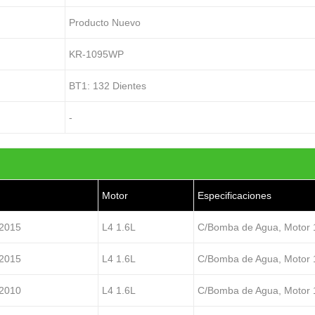
Producto Nuevo
KR-1095WP
BT1: 132 Dientes
-
Motor
Especificaciones
2015
L4 1.6L
C/Bomba de Agua, Motor 1
2015
L4 1.6L
C/Bomba de Agua, Motor 1
2010
L4 1.6L
C/Bomba de Agua, Motor 1