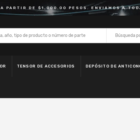
 A PARTIR DE $1,000.00 PESOS. ENVIAMOS A TOD
Búsqueda po
Bomba de
Depósito 
DOR
TENSOR DE ACCESORIOS
DEPÓSITO DE ANTICO
Fan Clutc
Kit de Ba
Kit de Ban
Kit de Cad
Manguera
Motoventi
Polea de 