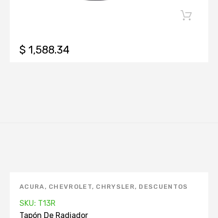
$ 1,588.34
ACURA
,
CHEVROLET
,
CHRYSLER
,
DESCUENTOS
KEEP ON GREEN
,
DODGE
,
FORD
,
GEO
,
HONDA
,
SKU: T13R
HYUNDAI
,
INFINITI
,
MANTENIMIENTO
Tapón De Radiador