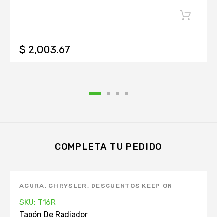
$ 2,003.67
COMPLETA TU PEDIDO
ACURA
,
CHRYSLER
,
DESCUENTOS KEEP ON
GREEN
,
DODGE
,
FORD
,
HONDA
,
HYUNDAI
,
SKU: T16R
INFINITI
,
ISUZU
,
KIA
,
MANTENIMIENTO
Tapón De Radiador