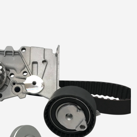
Polea de D
Radiador
Tapón de 
Tapón de 
Tensor de
Tensor Hid
Distribuci
Termosta
Toma de 
Tubo de E