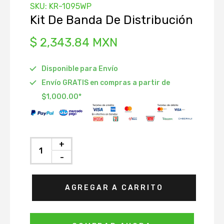
SKU:
KR-1095WP
istribución
Kit De Banda De Distribución
Depósito
$ 2,343.84 MXN
Radiador
Disponible para Envío
 Accesorios
Envío GRATIS en compras a partir de
ráulico de
$1,000.00*
ón
to
Agua
+
nfriamiento
-
AGREGAR A CARRITO