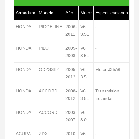
Armadura
Modelo
Año
Motor
Especificaciones
HONDA
RIDGELINE
2006-
V6
-
2011
3.5L
HONDA
PILOT
2005-
V6
-
2008
3.5L
HONDA
ODYSSEY
2005-
V6
Motor J35A6
2012
3.5L
HONDA
ACCORD
2008-
V6
Transmision
2012
3.5L
Estandar
HONDA
ACCORD
2003-
V6
-
2007
3.0L
ACURA
ZDX
2010
V6
-