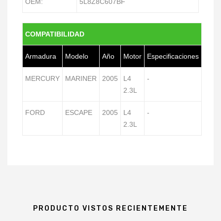
OEM:
5L8Z8C607BF
COMPATIBILIDAD
Armadura
Modelo
Año
Motor
Especificaciones
MERCURY
MARINER
2005
L4
-
2.3L
FORD
ESCAPE
2005
L4
-
2.3L
PRODUCTO VISTOS RECIENTEMENTE