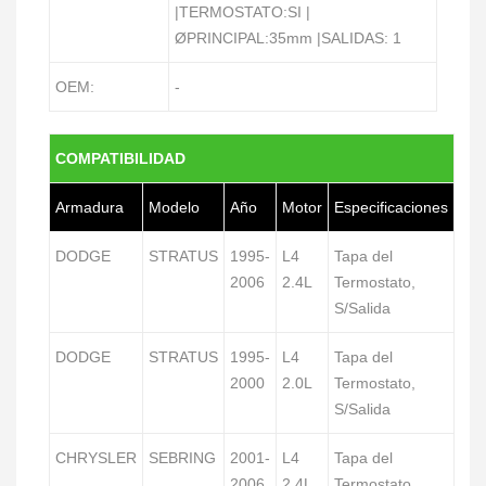
|TERMOSTATO:SI |
ØPRINCIPAL:35mm |SALIDAS: 1
OEM:
-
COMPATIBILIDAD
Armadura
Modelo
Año
Motor
Especificaciones
DODGE
STRATUS
1995-
L4
Tapa del
2006
2.4L
Termostato,
S/Salida
DODGE
STRATUS
1995-
L4
Tapa del
2000
2.0L
Termostato,
S/Salida
CHRYSLER
SEBRING
2001-
L4
Tapa del
2006
2.4L
Termostato,