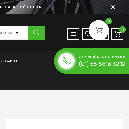
A LA REPÚBLICA
0
0
r línea
 Agua
ATENCIÓN A CLIENTES
de Anticongelante
NGELANTE
(01) 55 5816 3212
h
nda de Accesorios
da de Distribución
ena de Distribución
 Moldeada
lador
Accesorios