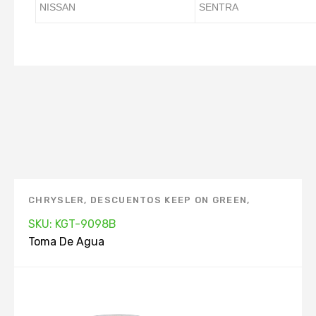
NISSAN
SENTRA
CHRYSLER
,
DESCUENTOS KEEP ON GREEN
,
DODGE
,
MARCAS
,
TOMA DE AGUA
SKU: KGT-9098B
Toma De Agua