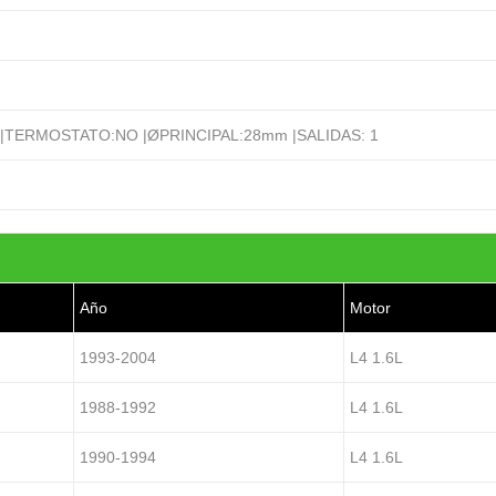
|TERMOSTATO:NO |ØPRINCIPAL:28mm |SALIDAS: 1
Año
Motor
1993-2004
L4 1.6L
1988-1992
L4 1.6L
1990-1994
L4 1.6L