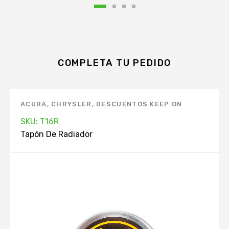
COMPLETA TU PEDIDO
ACURA
,
CHRYSLER
,
DESCUENTOS KEEP ON
GREEN
,
DODGE
,
FORD
,
HONDA
,
HYUNDAI
,
SKU: T16R
INFINITI
,
ISUZU
,
KIA
,
MANTENIMIENTO
Tapón De Radiador
AUTOMOVIL. APP
,
MARCAS
,
MAZDA
,
MERCURY
,
MITSUBISHI
,
NISSAN
,
PRODUCTOS TOP. APP
,
RADIADOR
,
SUBARU
,
SUZUKI
,
TAPÓN DE
RADIADOR
,
TOYOTA