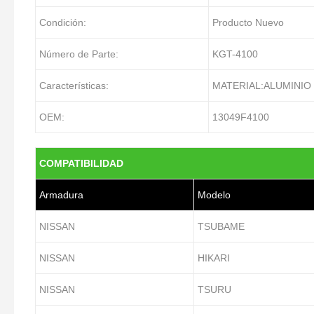
Condición:
Producto Nuevo
Número de Parte:
KGT-4100
Características:
MATERIAL:ALUMINIO 
OEM:
13049F4100
COMPATIBILIDAD
Armadura
Modelo
NISSAN
TSUBAME
NISSAN
HIKARI
NISSAN
TSURU