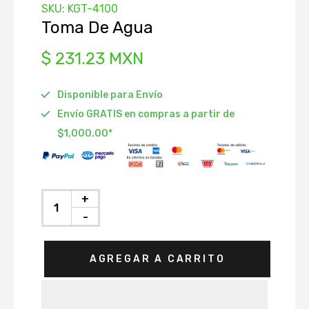
SKU:
KGT-4100
istribución
Toma De Agua
Depósito
$ 231.23 MXN
Radiador
Disponible para Envío
 Accesorios
Envío GRATIS en compras a partir de
ráulico de
$1,000.00*
ón
to
Agua
+
nfriamiento
-
AGREGAR A CARRITO