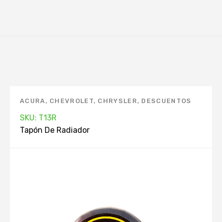
ACURA
,
CHEVROLET
,
CHRYSLER
,
DESCUENTOS
KEEP ON GREEN
,
DODGE
,
FORD
,
GEO
,
HONDA
,
SKU: T13R
HYUNDAI
,
INFINITI
,
MANTENIMIENTO
Tapón De Radiador
AUTOMOVIL. APP
,
MARCAS
,
MAZDA
,
MERCURY
,
MITSUBISHI
,
NISSAN
,
PRODUCTOS TOP. APP
,
RADIADOR
,
RENAULT
,
SIN STOCK
,
TAPÓN DE
RADIADOR
,
TOYOTA