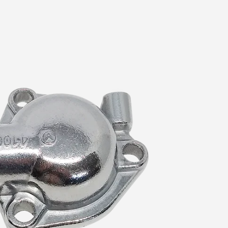
Polea de D
Radiador
Tapón de 
Tapón de 
Tensor de
Tensor Hid
Distribuci
Termosta
Toma de 
Tubo de E