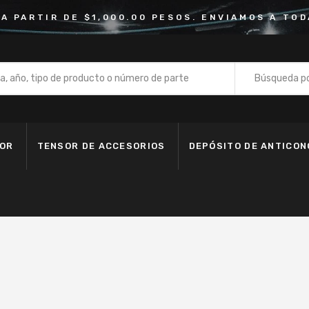
 A PARTIR DE $1,000.00 PESOS. ENVIAMOS A TOD
Búsqueda po
Bomba de
Depósito 
DOR
TENSOR DE ACCESORIOS
DEPÓSITO DE ANTICO
Fan Clutc
Kit de Ba
Kit de Ban
Kit de Cad
Manguera
Motoventi
Polea de 