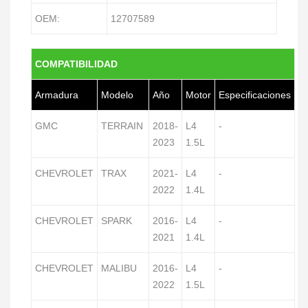
OEM:
12707589
COMPATIBILIDAD
Armadura
Modelo
Año
Motor
Especificaciones
GMC
TERRAIN
2018-
L4
-
2023
1.5L
CHEVROLET
TRAX
2021-
L4
-
2022
1.4L
CHEVROLET
SPARK
2016-
L4
-
2021
1.4L
CHEVROLET
MALIBU
2016-
L4
-
2022
1.5L