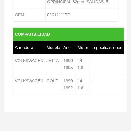
ØPRINCIPAL:32mm |SALIDAS: 5
OEM:
030121117D
COMPATIBILIDAD
Armadura
Modelo
Año
Motor
Especificaciones
VOLKSWAGEN
JETTA
1990-
L4
-
1995
1.8L
VOLKSWAGEN
GOLF
1990-
L4
-
1992
1.8L