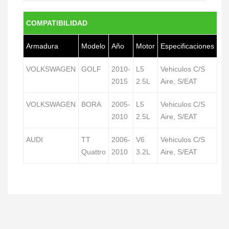
COMPATIBILIDAD
Armadura
Modelo
Año
Motor
Especificaciones
VOLKSWAGEN
GOLF
2010-
L5
Vehiculos C/S
2015
2.5L
Aire, S/EAT
VOLKSWAGEN
BORA
2005-
L5
Vehiculos C/S
2010
2.5L
Aire, S/EAT
AUDI
TT
2006-
V6
Vehiculos C/S
Quattro
2010
3.2L
Aire, S/EAT