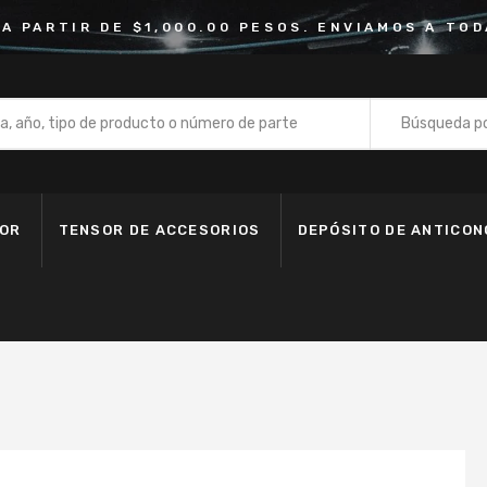
 A PARTIR DE $1,000.00 PESOS. ENVIAMOS A TOD
Búsqueda po
Bomba de
Depósito 
DOR
TENSOR DE ACCESORIOS
DEPÓSITO DE ANTICO
Fan Clutc
Kit de Ba
Kit de Ban
Kit de Cad
Manguera
Motoventi
Polea de 