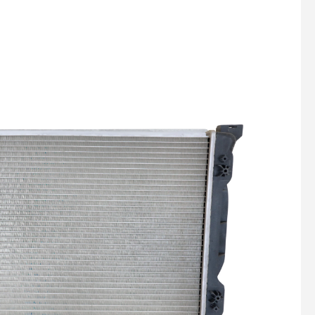
Polea de D
Radiador
Tapón de 
Tapón de 
Tensor de
Tensor Hid
Distribuci
Termosta
Toma de 
Tubo de E