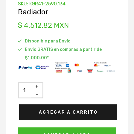
SKU:
KGR41-2590.134
istribución
Radiador
Depósito
$ 4,512.82 MXN
Radiador
Disponible para Envío
 Accesorios
Envío GRATIS en compras a partir de
ráulico de
$1,000.00*
ón
to
Agua
+
nfriamiento
-
AGREGAR A CARRITO