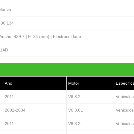
 Nuevo
90.134
 Ancho: 439.7 | E: 34 (mm) | Electrosoldado
51AD
Año
Motor
Especific
2011
V6 3.2L
Vehiculos
2002-2004
V6 3.0L
Vehiculos
2011
V6 3.2L
Vehiculos