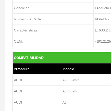
Condición:
Producto
Número de Parte:
KGR41-25
Características:
L: 630.2 |
OEM:
4B01212
COMPATIBILIDAD
Armadura
Modelo
AUDI
A6 Quattro
AUDI
A6 Quattro
AUDI
A6