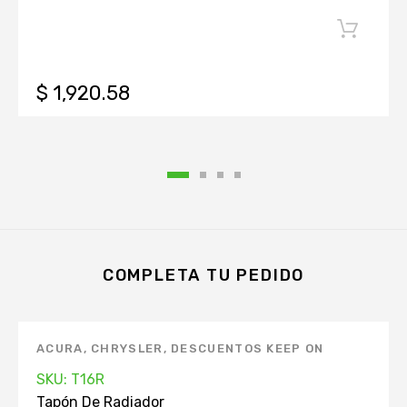
$ 1,920.58
COMPLETA TU PEDIDO
ACURA
,
CHRYSLER
,
DESCUENTOS KEEP ON
GREEN
,
DODGE
,
FORD
,
HONDA
,
HYUNDAI
,
SKU: T16R
INFINITI
,
ISUZU
,
KIA
,
MANTENIMIENTO
Tapón De Radiador