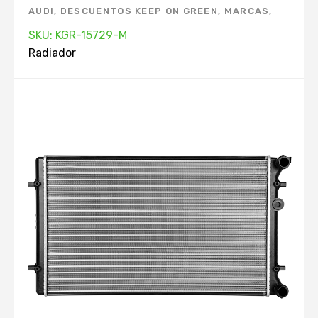
AUDI
,
DESCUENTOS KEEP ON GREEN
,
MARCAS
,
PRODUCTOS TOP. APP
,
RADIADOR
,
VOLKSWAGEN
SKU: KGR-15729-M
Radiador