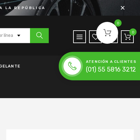
A LA REPÚBLICA
0
0
r línea
 Agua
ATENCIÓN A CLIENTES
de Anticongelante
NGELANTE
(01) 55 5816 3212
h
nda de Accesorios
da de Distribución
ena de Distribución
 Moldeada
lador
Accesorios