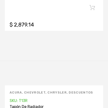
$ 2,879.14
ACURA
,
CHEVROLET
,
CHRYSLER
,
DESCUENTOS
KEEP ON GREEN
,
DODGE
,
FORD
,
GEO
,
HONDA
,
SKU: T13R
HYUNDAI
,
INFINITI
,
MANTENIMIENTO
Tapón De Radiador