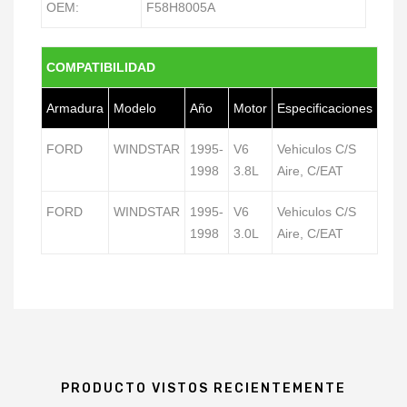
OEM:
F58H8005A
COMPATIBILIDAD
Armadura
Modelo
Año
Motor
Especificaciones
FORD
WINDSTAR
1995-
V6
Vehiculos C/S
1998
3.8L
Aire, C/EAT
FORD
WINDSTAR
1995-
V6
Vehiculos C/S
1998
3.0L
Aire, C/EAT
PRODUCTO VISTOS RECIENTEMENTE