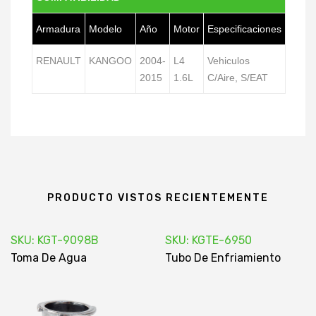
Armadura
Modelo
Año
Motor
Especificaciones
RENAULT
KANGOO
2004-
L4
Vehiculos
2015
1.6L
C/Aire, S/EAT
PRODUCTO VISTOS RECIENTEMENTE
SKU: KGT-9098B
SKU: KGTE-6950
Toma De Agua
Tubo De Enfriamiento