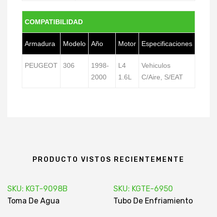
COMPATIBILIDAD
Armadura
Modelo
Año
Motor
Especificaciones
PEUGEOT
306
1998-
L4
Vehiculos
2000
1.6L
C/Aire, S/EAT
PRODUCTO VISTOS RECIENTEMENTE
SKU: KGT-9098B
SKU: KGTE-6950
Toma De Agua
Tubo De Enfriamiento