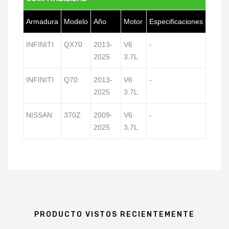
Armadura
Modelo
Año
Motor
Especificaciones
INFINITI
QX70
2013-
V6
-
2025
3.7L
INFINITI
Q70
2013-
V6
-
2025
3.7L
NISSAN
370Z
2009-
V6
-
2025
3.7L
PRODUCTO VISTOS RECIENTEMENTE