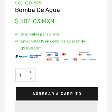
SKU:
KGP-895
istribución
Bomba De Agua
Depósito
$ 504.03 MXN
Radiador
Disponible para Envío
 Accesorios
Envío GRATIS en compras a partir de
ráulico de
$1,000.00*
ón
to
Agua
+
nfriamiento
-
AGREGAR A CARRITO