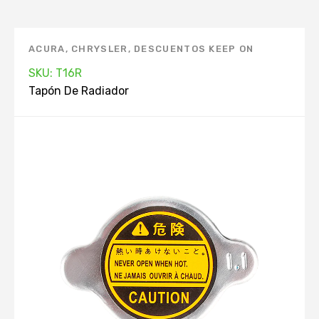
ACURA
,
CHRYSLER
,
DESCUENTOS KEEP ON
GREEN
,
DODGE
,
FORD
,
HONDA
,
HYUNDAI
,
SKU: T16R
INFINITI
,
ISUZU
,
KIA
,
MANTENIMIENTO
Tapón De Radiador
AUTOMOVIL. APP
,
MARCAS
,
MAZDA
,
MERCURY
,
MITSUBISHI
,
NISSAN
,
PRODUCTOS TOP. APP
,
RADIADOR
,
SUBARU
,
SUZUKI
,
TAPÓN DE
RADIADOR
,
TOYOTA