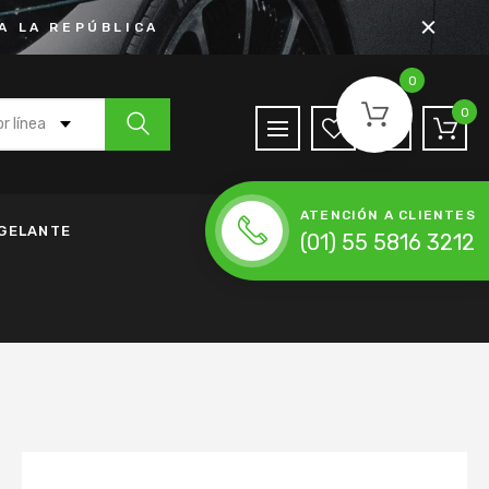
A LA REPÚBLICA
0
0
r línea
 Agua
ATENCIÓN A CLIENTES
de Anticongelante
NGELANTE
(01) 55 5816 3212
h
nda de Accesorios
da de Distribución
ena de Distribución
 Moldeada
lador
Accesorios