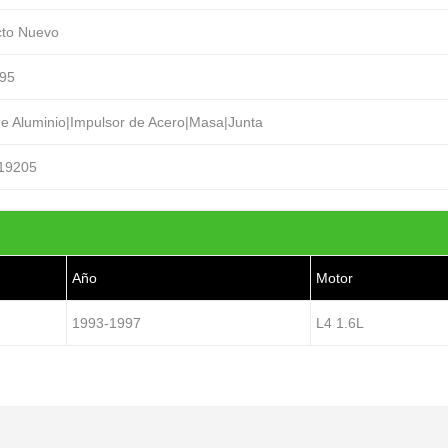
cto Nuevo
95
e Aluminio|Impulsor de Acero|Masa|Junta
19205
Año
Motor
1993-1997
L4 1.6L