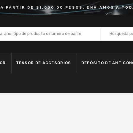
 A PARTIR DE $1,000.00 PESOS. ENVIAMOS A TOD
Búsqueda po
Bomba de
Depósito 
DOR
TENSOR DE ACCESORIOS
DEPÓSITO DE ANTICO
Fan Clutc
Kit de Ba
Kit de Ban
Kit de Cad
Manguera
Motoventi
Polea de 