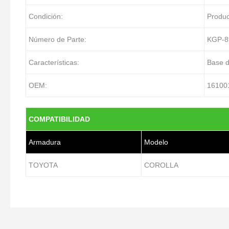
Condición:
Produ
Número de Parte:
KGP-8
Características:
Base d
OEM:
16100
COMPATIBILIDAD
Armadura
Modelo
TOYOTA
COROLLA