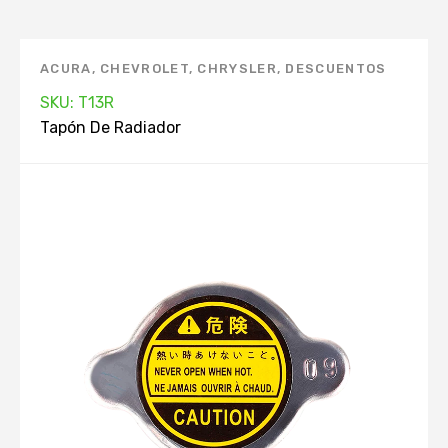
ACURA
,
CHEVROLET
,
CHRYSLER
,
DESCUENTOS
KEEP ON GREEN
,
DODGE
,
FORD
,
GEO
,
HONDA
,
SKU: T13R
HYUNDAI
,
INFINITI
,
MANTENIMIENTO
Tapón De Radiador
AUTOMOVIL. APP
,
MARCAS
,
MAZDA
,
MERCURY
,
MITSUBISHI
,
NISSAN
,
PRODUCTOS TOP. APP
,
RADIADOR
,
RENAULT
,
SIN STOCK
,
TAPÓN DE
RADIADOR
,
TOYOTA