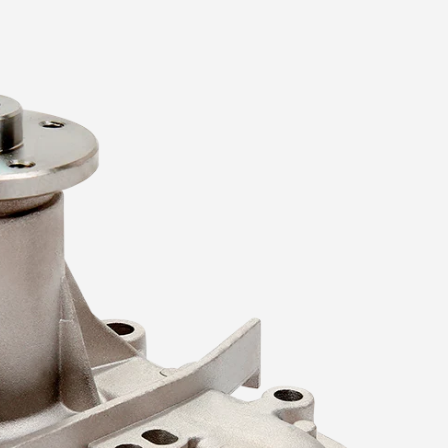
Polea de D
Radiador
Tapón de 
Tapón de 
Tensor de
Tensor Hid
Distribuci
Termosta
Toma de 
Tubo de E