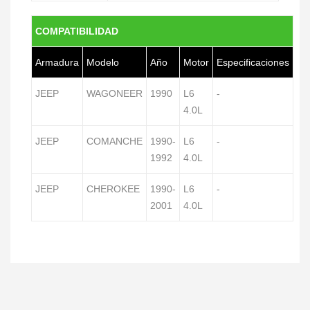
COMPATIBILIDAD
Armadura
Modelo
Año
Motor
Especificaciones
JEEP
WAGONEER
1990
L6
-
4.0L
JEEP
COMANCHE
1990-
L6
-
1992
4.0L
JEEP
CHEROKEE
1990-
L6
-
2001
4.0L