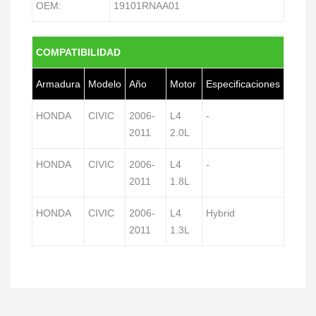
OEM:
19101RNAA01
COMPATIBILIDAD
Armadura
Modelo
Año
Motor
Especificaciones
HONDA
CIVIC
2006-
L4
-
2011
2.0L
HONDA
CIVIC
2006-
L4
-
2011
1.8L
HONDA
CIVIC
2006-
L4
Hybrid
2011
1.3L