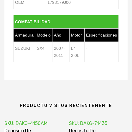
OEM:
1793179J00
COMPATIBILIDAD
Armadura
Modelo
Año
Motor
Especificaciones
SUZUKI
SX4
2007-
L4
-
2011
2.0L
PRODUCTO VISTOS RECIENTEMENTE
SKU: DAKG-4150AM
SKU: DAKG-71435
Depósito De
Depósito De