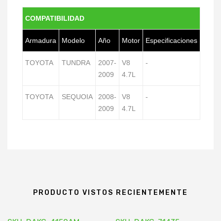
COMPATIBILIDAD
Armadura
Modelo
Año
Motor
Especificaciones
TOYOTA
TUNDRA
2007-
V8
-
2009
4.7L
TOYOTA
SEQUOIA
2008-
V8
-
2009
4.7L
PRODUCTO VISTOS RECIENTEMENTE