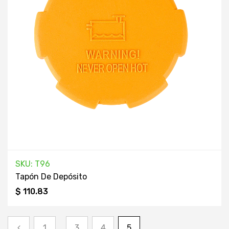
SKU: T96
Tapón De Depósito
$ 110.83
1
3
4
5
…