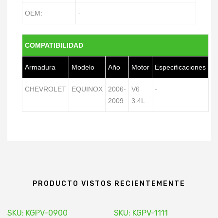
OEM:
-
COMPATIBILIDAD
Armadura
Modelo
Año
Motor
Especificaciones
CHEVROLET
EQUINOX
2006-
V6
-
2009
3.4L
PRODUCTO VISTOS RECIENTEMENTE
SKU: KGPV-0900
SKU: KGPV-1111